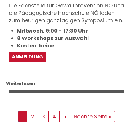
Die Fachstelle für Gewaltprävention NÖ und
die Pädagogische Hochschule NÖ laden
zum heurigen ganztägigen Symposium ein.
Mittwoch, 9:00 - 17:30 Uhr
8 Workshops zur Auswahl
Kosten: keine
ANMELDUNG
Weiterlesen
Seitennummerierung
Aktuelle
1
Seite
2
Seite
3
Seite
4
Nächste
››
Letzte
Nächte Seite »
Seite
Seite
Seite