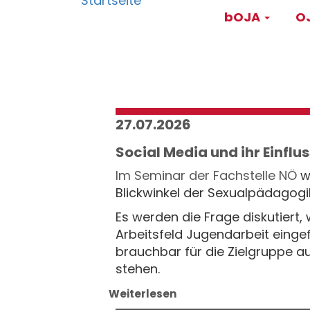
Main
Direkt
bOJA
OJ
zum
navigati
Inhalt
27.07.2026
Social Media und ihr Einflu
Im Seminar der
Fachstelle NÖ
wi
Blickwinkel der Sexualpädagogi
Es werden die Frage diskutiert
Arbeitsfeld Jugendarbeit einge
brauchbar für die Zielgruppe a
stehen.
Weiterlesen