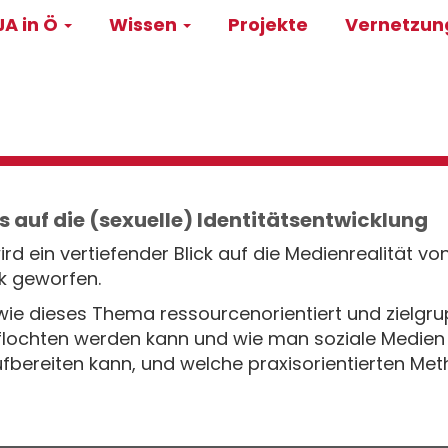
A in Ö
Wissen
Projekte
Vernetzu
on
ss auf die (sexuelle) Identitätsentwicklung
rd ein vertiefender Blick auf die Medienrealität 
k geworfen.
, wie dieses Thema ressourcenorientiert und zielgr
flochten werden kann und wie man soziale Medien
ufbereiten kann, und welche praxisorientierten Me