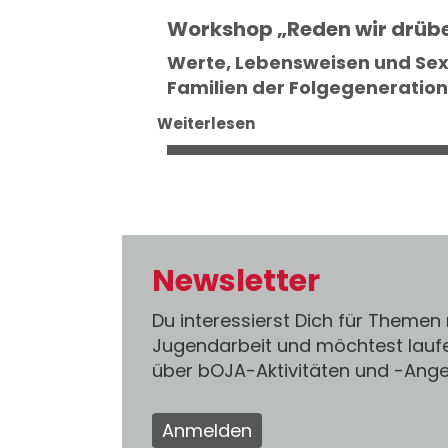
Workshop „Reden wir drüb
Werte, Lebensweisen und Sexu
Familien der Folgegeneratio
Weiterlesen
Newsletter
Du interessierst Dich für Themen
Jugendarbeit und möchtest lauf
über bOJA-Aktivitäten und -An
Anmelden