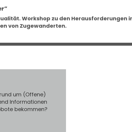
er“
alität. Workshop zu den Herausforderungen int
nen von Zugewanderten.
 rund um (Offene)
end Informationen
gebote bekommen?