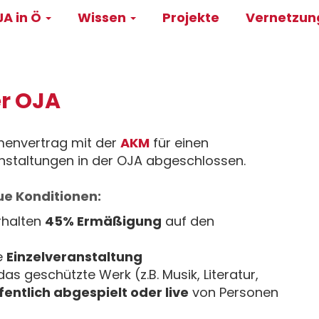
A in Ö
Wissen
Projekte
Vernetzu
on
er OJA
menvertrag mit der
AKM
für einen
ranstaltungen in der OJA abgeschlossen.
eue Konditionen:
rhalten
45% Ermäßigung
auf den
le
Einzelveranstaltung
 das geschützte Werk (z.B. Musik, Literatur,
fentlich abgespielt oder live
von Personen