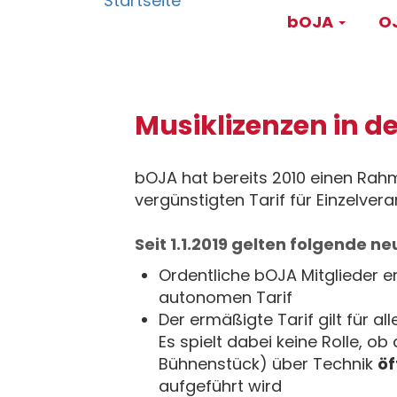
Main
Direkt
bOJA
OJ
zum
navigati
Inhalt
Musiklizenzen in d
bOJA hat bereits 2010 einen Rah
vergünstigten Tarif für Einzelve
Seit 1.1.2019 gelten folgende n
Ordentliche bOJA Mitglieder e
autonomen Tarif
Der ermäßigte Tarif gilt für al
Es spielt dabei keine Rolle, ob
Bühnenstück) über Technik
öf
aufgeführt wird