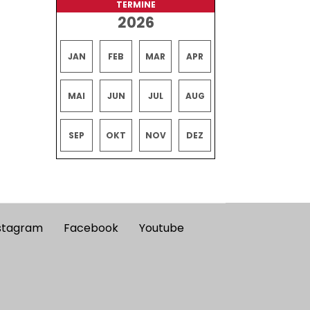
TERMINE
2026
JAN
FEB
MAR
APR
MAI
JUN
JUL
AUG
SEP
OKT
NOV
DEZ
stagram
Facebook
Youtube