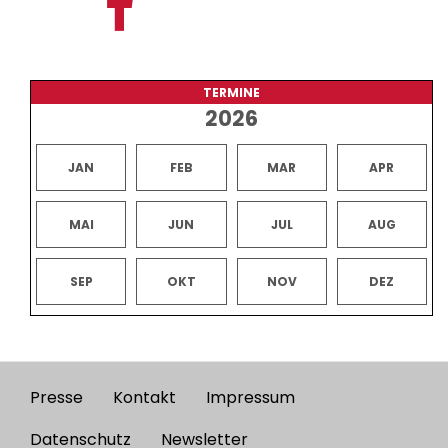
TERMINE
2026
JAN
FEB
MAR
APR
MAI
JUN
JUL
AUG
SEP
OKT
NOV
DEZ
Presse
Kontakt
Impressum
Footer
menu
Datenschutz
Newsletter