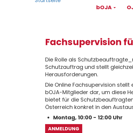
Main
Direkt
bOJA
OJ
zum
navigati
Inhalt
Fachsupervision f
Die Rolle als Schutzbeauftragte_
Schutzauftrag und stellt gleichze
Herausforderungen.
Die Online Fachsupervision stellt
bOJA-Mitglieder dar, um diese H
bietet für die Schutzbeauftragte
Österreich konkret in den Austaus
Montag, 10:00 - 12:00 Uhr
ANMELDUNG