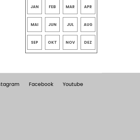
JAN
FEB
MAR
APR
MAI
JUN
JUL
AUG
SEP
OKT
NOV
DEZ
stagram
Facebook
Youtube