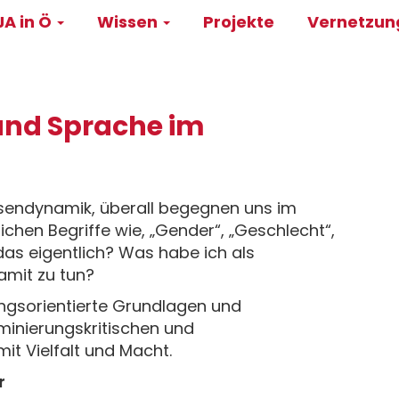
A in Ö
Wissen
Projekte
Vernetzu
on
und Sprache im
assendynamik, überall begegnen uns im
hen Begriffe wie, „Gender“, „Geschlecht“,
das eigentlich? Was habe ich als
mit zu tun?
ngsorientierte Grundlagen und
riminierungskritischen und
t Vielfalt und Macht.
r