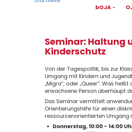
Main
Direkt
bOJA
OJ
zum
navigati
Inhalt
Seminar: Haltung 
Kinderschutz
Von der Tagespolitik, bis zur Kl
Umgang mit Kindern und Jugendlic
„Migra“, oder „Queer“. Was heißt 
erwachsene Person überhaupt da
Das Seminar vermittelt anwendu
Orientierungshilfe für einen disk
ressourcenorientierten Umgang mi
Donnerstag, 10:00 - 14:00 Uh