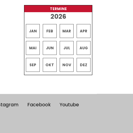
TERMINE
2026
JAN
FEB
MAR
APR
MAI
JUN
JUL
AUG
SEP
OKT
NOV
DEZ
stagram
Facebook
Youtube