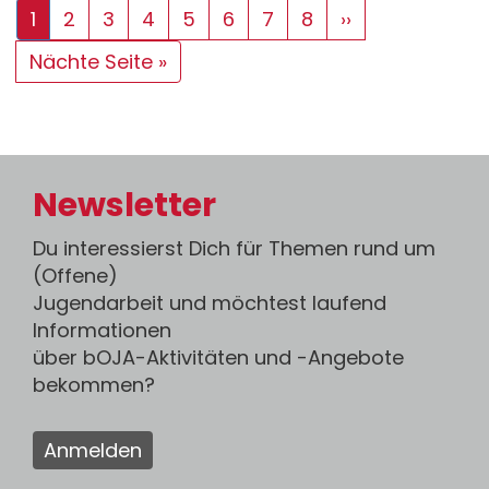
Aktuelle
1
Seite
2
Seite
3
Seite
4
Seite
5
Seite
6
Seite
7
Seite
8
Nächste
››
Seite
Seite
Letzte
Nächte Seite »
Seite
Newsletter
Du interessierst Dich für Themen rund um
(Offene)
Jugendarbeit und möchtest laufend
Informationen
über bOJA-Aktivitäten und -Angebote
bekommen?
Anmelden