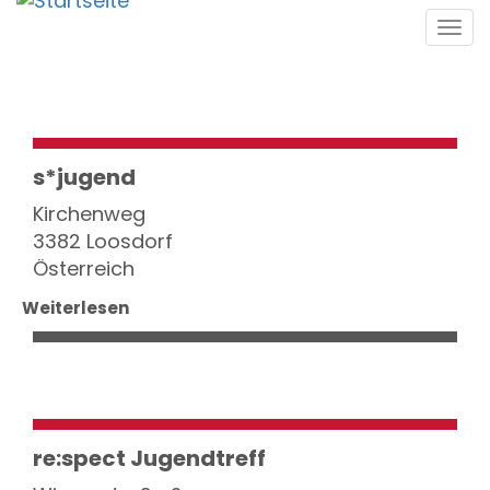
Direkt
Tog
zum
navi
Inhalt
s*jugend
Kirchenweg
3382 Loosdorf
Österreich
Weiterlesen
re:spect Jugendtreff