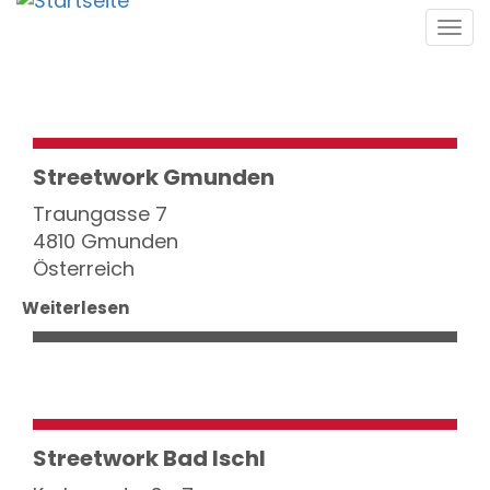
Direkt
Tog
zum
navi
Inhalt
Streetwork Gmunden
Traungasse 7
4810 Gmunden
Österreich
Weiterlesen
Streetwork Bad Ischl