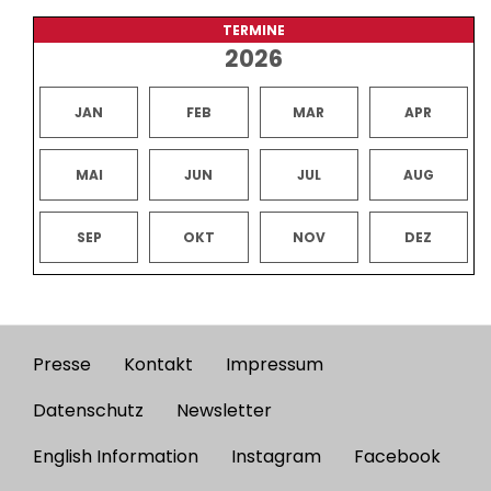
TERMINE
2026
JAN
FEB
MAR
APR
MAI
JUN
JUL
AUG
SEP
OKT
NOV
DEZ
Presse
Kontakt
Impressum
Footer
menu
Datenschutz
Newsletter
English Information
Instagram
Facebook