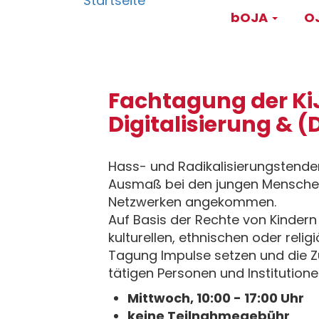
Main
Direkt
bOJA
OJ
zum
navigati
Inhalt
Fachtagung der Ki
Digitalisierung & 
Hass- und Radikalisierungstende
Ausmaß bei den jungen Menschen
Netzwerken angekommen.
Auf Basis der Rechte von Kindern
kulturellen, ethnischen oder rel
Tagung Impulse setzen und die 
tätigen Personen und Institution
Mittwoch, 10:00 - 17:00 Uhr
keine Teilnahmegebühr