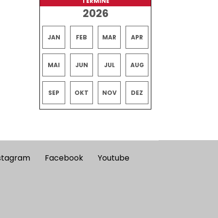
TERMINE
2026
JAN
FEB
MAR
APR
MAI
JUN
JUL
AUG
SEP
OKT
NOV
DEZ
stagram
Facebook
Youtube