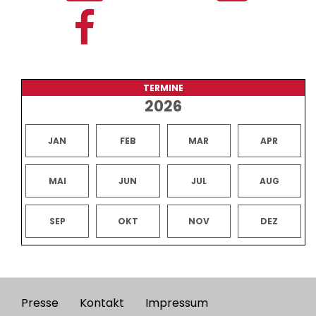
TERMINE
2026
JAN
FEB
MAR
APR
MAI
JUN
JUL
AUG
SEP
OKT
NOV
DEZ
Presse
Kontakt
Impressum
Footer