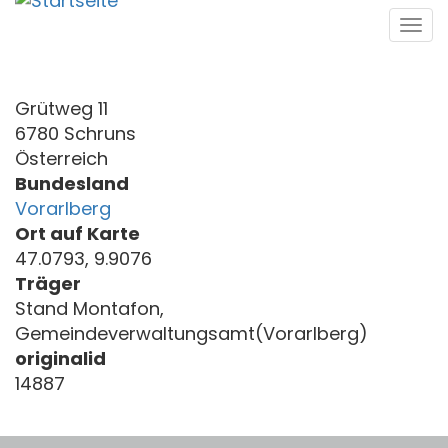
Direkt
Tog
zum
navi
Inhalt
Grütweg 11
6780 Schruns
Österreich
Bundesland
Vorarlberg
Ort auf Karte
47.0793, 9.9076
Träger
Stand Montafon,
Gemeindeverwaltungsamt(Vorarlberg)
originalid
14887