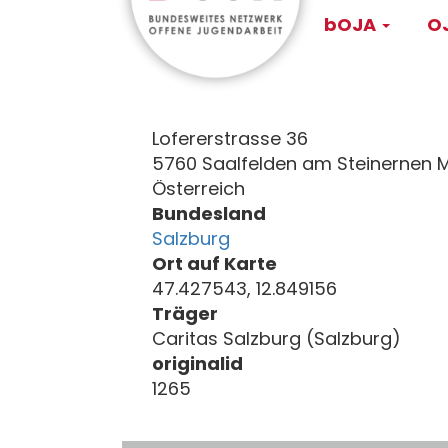
Main
Direkt
bOJA
OJ
zum
navigati
Inhalt
Lofererstrasse 36
5760 Saalfelden am Steinernen 
Österreich
Bundesland
Salzburg
Ort auf Karte
47.427543, 12.849156
Träger
Caritas Salzburg (Salzburg)
originalid
1265