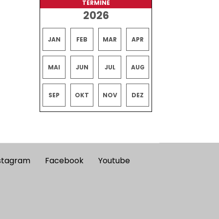
TERMINE
2026
JAN
FEB
MAR
APR
MAI
JUN
JUL
AUG
SEP
OKT
NOV
DEZ
stagram
Facebook
Youtube