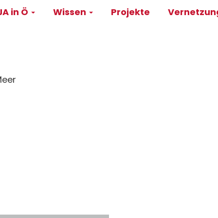
A in Ö
Wissen
Projekte
Vernetzu
on
Meer