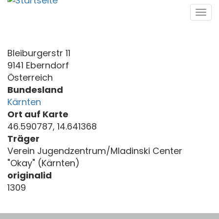
Direkt
Tog
zum
navi
Inhalt
Bleiburgerstr 11
9141 Eberndorf
Österreich
Bundesland
Kärnten
Ort auf Karte
46.590787, 14.641368
Träger
Verein Jugendzentrum/Mladinski Center
"Okay" (Kärnten)
originalid
1309