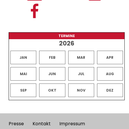
TERMINE
2026
JAN
FEB
MAR
APR
MAI
JUN
JUL
AUG
SEP
OKT
NOV
DEZ
Presse
Kontakt
Impressum
Footer