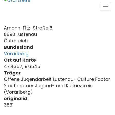
Direkt
Tog
zum
navi
Inhalt
Amann-Fitz-Straße 6
6890 Lustenau
Österreich
Bundesland
Vorarlberg
Ort auf Karte
47.4357, 9.6545
Träger
Offene Jugendarbeit Lustenau- Culture Factor
Y autonomer Jugend- und Kulturverein
(Vorarlberg)
originalid
3831