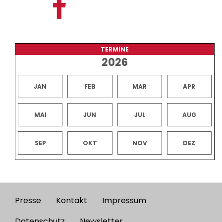
TERMINE
2026
JAN
FEB
MAR
APR
MAI
JUN
JUL
AUG
SEP
OKT
NOV
DEZ
Presse
Kontakt
Impressum
Footer
Datenschutz
Newsletter