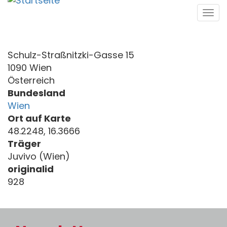
Direkt
Tog
zum
navi
Inhalt
Schulz-Straßnitzki-Gasse 15
1090 Wien
Österreich
Bundesland
Wien
Ort auf Karte
48.2248, 16.3666
Träger
Juvivo (Wien)
originalid
928