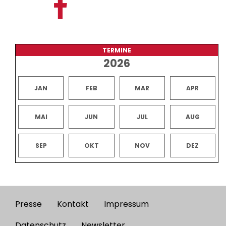
TERMINE
2026
JAN
FEB
MAR
APR
MAI
JUN
JUL
AUG
SEP
OKT
NOV
DEZ
Presse
Kontakt
Impressum
Footer
Datenschutz
Newsletter