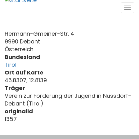
Direkt
Tog
zum
navi
Inhalt
Hermann-Gmeiner-Str. 4
9990 Debant
Österreich
Bundesland
Tirol
Ort auf Karte
46.8307, 12.8139
Träger
Verein zur Förderung der Jugend in Nussdorf-
Debant (Tirol)
originalid
1357