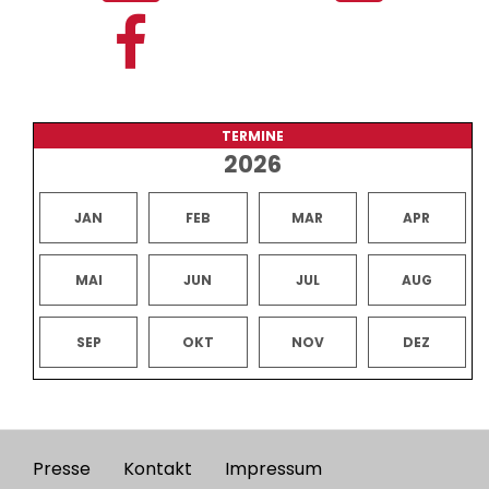
TERMINE
2026
JAN
FEB
MAR
APR
MAI
JUN
JUL
AUG
SEP
OKT
NOV
DEZ
Presse
Kontakt
Impressum
Footer