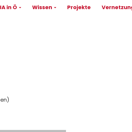
A in Ö
Wissen
Projekte
Vernetzu
on
ien)