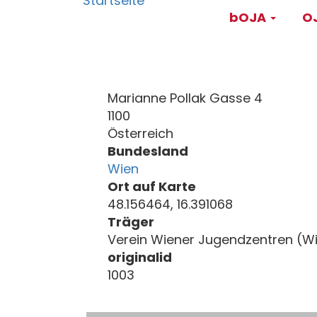
Main
Direkt
bOJA
OJ
zum
navigati
Inhalt
Marianne Pollak Gasse 4
1100
Österreich
Bundesland
Wien
Ort auf Karte
48.156464, 16.391068
Träger
Verein Wiener Jugendzentren (W
originalid
1003