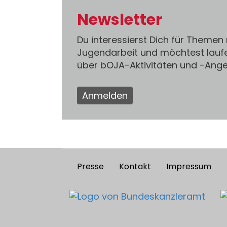
Newsletter
Du interessierst Dich für Themen
Jugendarbeit und möchtest lauf
über bOJA-Aktivitäten und -An
Anmelden
Presse
Kontakt
Impressum
Footer
menu