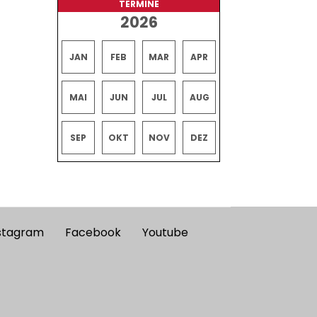
TERMINE
2026
JAN
FEB
MAR
APR
MAI
JUN
JUL
AUG
SEP
OKT
NOV
DEZ
stagram
Facebook
Youtube