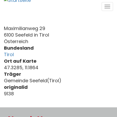
Direkt
Tog
zum
navi
Inhalt
Maximilianweg 29
6100 Seefeld in Tirol
Österreich
Bundesland
Tirol
Ort auf Karte
47.3285, 11.1864
Träger
Gemeinde Seefeld(Tirol)
originalid
9138