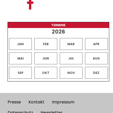
TERMINE
2026
JAN
FEB
MAR
APR
MAI
JUN
JUL
AUG
SEP
OKT
NOV
DEZ
Presse
Kontakt
Impressum
Footer
Datenschutz
Newsletter