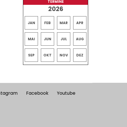
TERMINE
2026
JAN
FEB
MAR
APR
MAI
JUN
JUL
AUG
SEP
OKT
NOV
DEZ
stagram
Facebook
Youtube