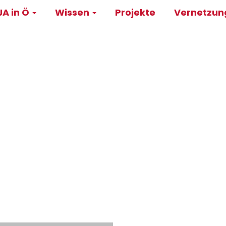
A in Ö
Wissen
Projekte
Vernetzu
on