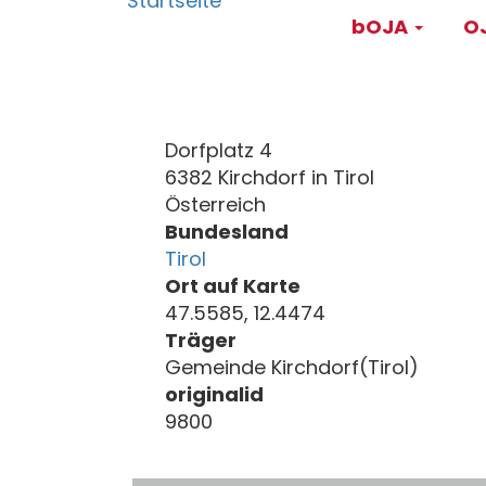
Main
Direkt
bOJA
OJ
zum
navigati
Inhalt
Dorfplatz 4
6382 Kirchdorf in Tirol
Österreich
Bundesland
Tirol
Ort auf Karte
47.5585, 12.4474
Träger
Gemeinde Kirchdorf(Tirol)
originalid
9800