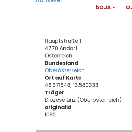
Main
Direkt
bOJA
OJ
zum
navigati
Inhalt
Hauptstraße 1
4770 Andorf
Österreich
Bundesland
Oberösterreich
Ort auf Karte
48.371848, 13.580333
Träger
Diözese Linz (Oberösterreich)
originalid
1082