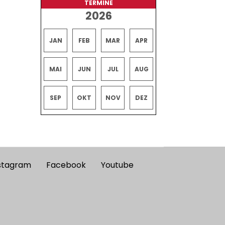
TERMINE
2026
JAN
FEB
MAR
APR
MAI
JUN
JUL
AUG
SEP
OKT
NOV
DEZ
stagram
Facebook
Youtube