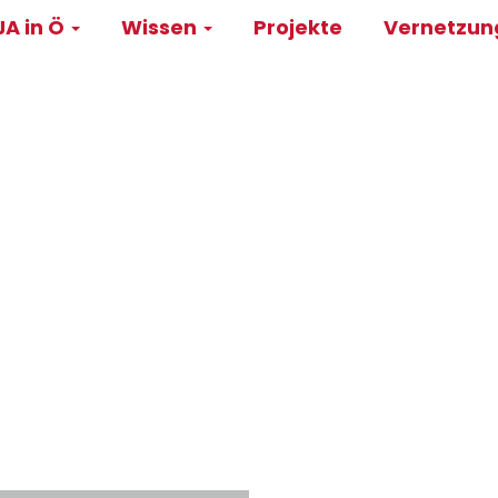
A in Ö
Wissen
Projekte
Vernetzu
on