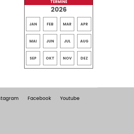
TERMINE
2026
JAN
FEB
MAR
APR
MAI
JUN
JUL
AUG
SEP
OKT
NOV
DEZ
stagram
Facebook
Youtube