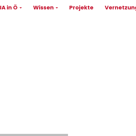
A in Ö
Wissen
Projekte
Vernetzu
on