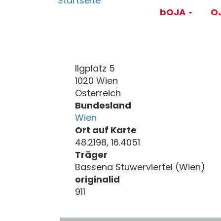
Main
Direkt
bOJA
OJ
zum
navigati
Inhalt
Ilgplatz 5
1020 Wien
Österreich
Bundesland
Wien
Ort auf Karte
48.2198, 16.4051
Träger
Bassena Stuwerviertel (Wien)
originalid
911