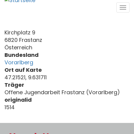
Direkt
Tog
zum
navi
Inhalt
Kirchplatz 9
6820 Frastanz
Österreich
Bundesland
Vorarlberg
Ort auf Karte
47.21521, 9.631711
Träger
Offene Jugendarbeit Frastanz (Vorarlberg)
originalid
1514