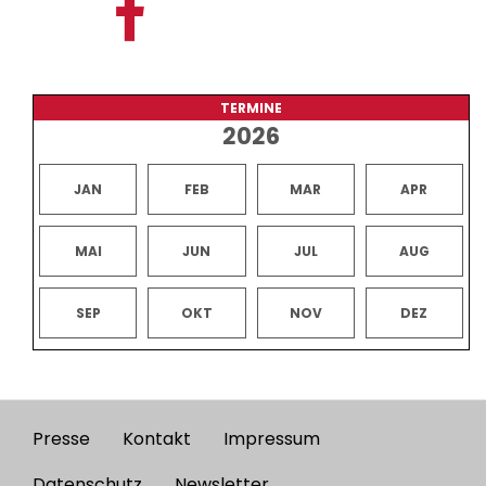
TERMINE
2026
JAN
FEB
MAR
APR
MAI
JUN
JUL
AUG
SEP
OKT
NOV
DEZ
Presse
Kontakt
Impressum
Footer
Datenschutz
Newsletter