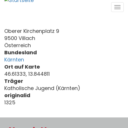
Direkt
Tog
zum
navi
Inhalt
Oberer Kirchenplatz 9
9500 Villach
Österreich
Bundesland
Kärnten
Ort auf Karte
46.61333, 13.844811
Träger
Katholische Jugend (Kärnten)
originalid
1325