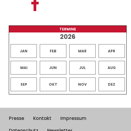
TERMINE
2026
JAN
FEB
MAR
APR
MAI
JUN
JUL
AUG
SEP
OKT
NOV
DEZ
Presse
Kontakt
Impressum
Footer
Datenschutz
Newsletter