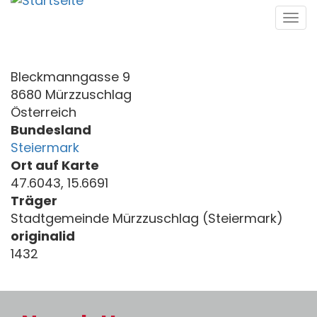
Direkt
Tog
zum
navi
Inhalt
Bleckmanngasse 9
8680 Mürzzuschlag
Österreich
Bundesland
Steiermark
Ort auf Karte
47.6043, 15.6691
Träger
Stadtgemeinde Mürzzuschlag (Steiermark)
originalid
1432