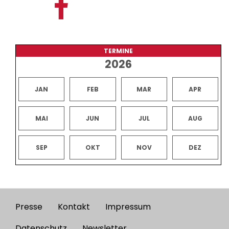
TERMINE
2026
JAN
FEB
MAR
APR
MAI
JUN
JUL
AUG
SEP
OKT
NOV
DEZ
Presse
Kontakt
Impressum
Footer
Datenschutz
Newsletter