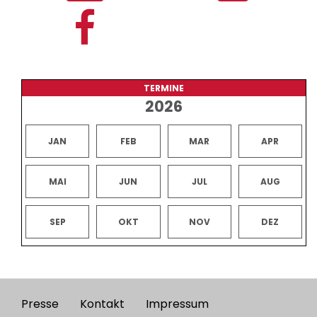
TERMINE
2026
JAN
FEB
MAR
APR
MAI
JUN
JUL
AUG
SEP
OKT
NOV
DEZ
Presse
Kontakt
Impressum
Footer