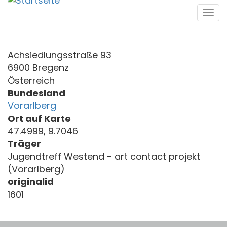
Direkt
Tog
zum
navi
Inhalt
Achsiedlungsstraße 93
6900 Bregenz
Österreich
Bundesland
Vorarlberg
Ort auf Karte
47.4999, 9.7046
Träger
Jugendtreff Westend - art contact projekt
(Vorarlberg)
originalid
1601