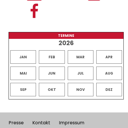
TERMINE
2026
JAN
FEB
MAR
APR
MAI
JUN
JUL
AUG
SEP
OKT
NOV
DEZ
Presse
Kontakt
Impressum
Footer