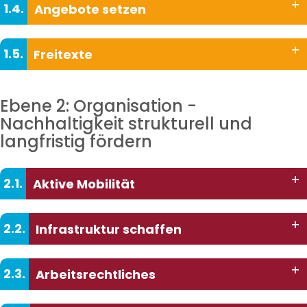
+
1.4.
Angebote setzen
+
1.5.
Freitexte
Ebene 2: Organisation -
Nachhaltigkeit strukturell und
langfristig fördern
+
2.1.
Aktive Mobilität
+
2.2.
Infrastruktur schaffen
+
2.3.
Arbeitsrechtliches