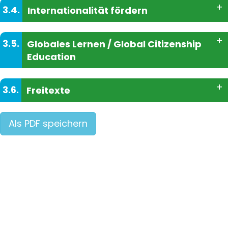
+
3.4.
Internationalität fördern
+
3.5.
Globales Lernen / Global Citizenship
Education
+
3.6.
Freitexte