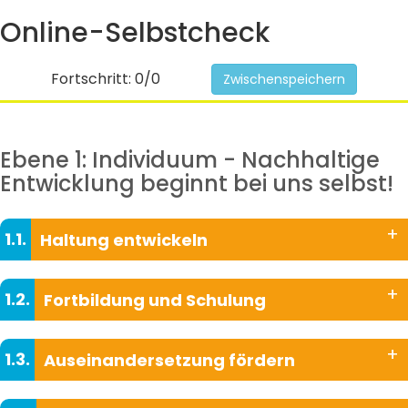
Online-Selbstcheck
Fortschritt:
0/0
Zwischenspeichern
Ebene 1: Individuum - Nachhaltige
Entwicklung beginnt bei uns selbst!
+
1.1.
Haltung entwickeln
+
1.2.
Fortbildung und Schulung
+
1.3.
Auseinandersetzung fördern