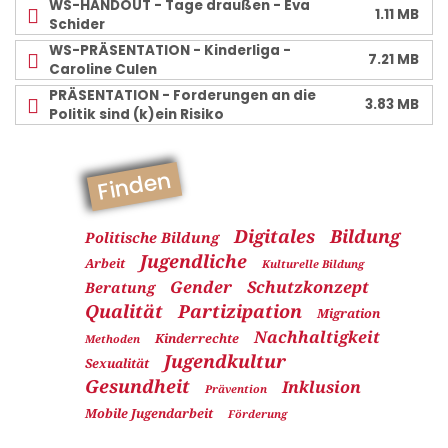
WS-HANDOUT - Tage draußen - Eva
1.11 MB
Schider
WS-PRÄSENTATION - Kinderliga -
7.21 MB
Caroline Culen
PRÄSENTATION - Forderungen an die
3.83 MB
Politik sind (k)ein Risiko
Finden
Digitales
Bildung
Politische Bildung
Jugendliche
Arbeit
Kulturelle Bildung
Gender
Schutzkonzept
Beratung
Qualität
Partizipation
Migration
Nachhaltigkeit
Kinderrechte
Methoden
Jugendkultur
Sexualität
Gesundheit
Inklusion
Prävention
Mobile Jugendarbeit
Förderung