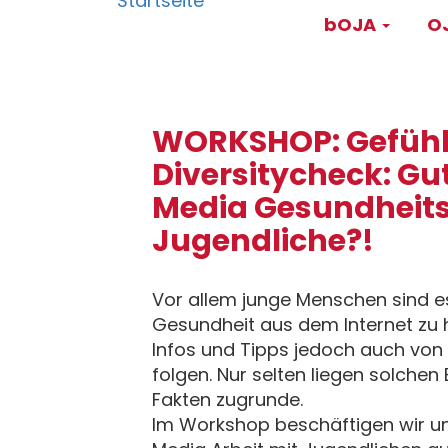
Main
Direkt
bOJA
OJ
zum
navigati
Inhalt
WORKSHOP: Gefühls
Diversitycheck: Gut
Media Gesundheits
Jugendliche?!
Vor allem junge Menschen sind es
Gesundheit aus dem Internet zu h
Infos und Tipps jedoch auch von 
folgen. Nur selten liegen solche
Fakten zugrunde.
Im Workshop beschäftigen wir u