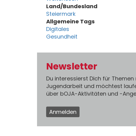
Land/Bundesland
Steiermark
Allgemeine Tags
Digitales
Gesundheit
Newsletter
Du interessierst Dich für Themen
Jugendarbeit und möchtest lauf
über bOJA-Aktivitäten und -An
Anmelden