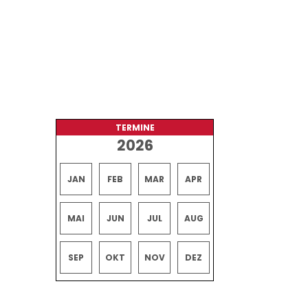
TERMINE
2026
JAN
FEB
MAR
APR
MAI
JUN
JUL
AUG
SEP
OKT
NOV
DEZ