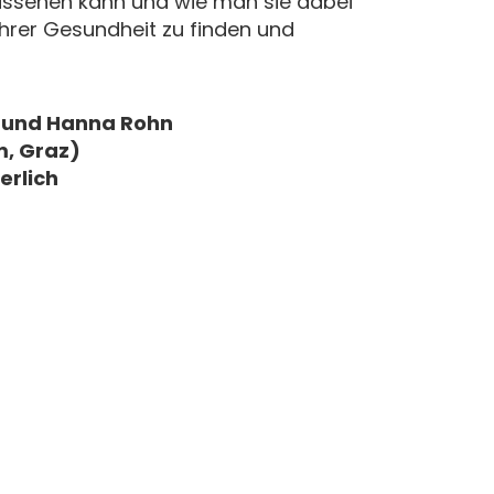
ussehen kann und wie man sie dabei
ihrer Gesundheit zu finden und
h und Hanna Rohn
, Graz)
erlich