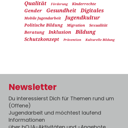
Qualität
Kinderrechte
Förderung
Gesundheit
Digitales
Gender
Jugendkultur
Mobile Jugendarbeit
Politische Bildung
Migration
Sexualität
Bildung
Inklusion
Beratung
Schutzkonzept
Prävention
Kulturelle Bildung
Newsletter
Du interessierst Dich für Themen rund um
(Offene)
Jugendarbeit und möchtest laufend
Informationen
über bOJA-Aktivitäten und -Angebote