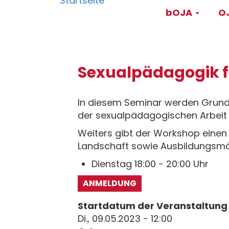
Main
Direkt
bOJA
OJ
zum
navigati
Inhalt
Sexualpädagogik f
In diesem Seminar werden Grundl
der sexualpädagogischen Arbeit v
Weiters gibt der Workshop einen
Landschaft sowie Ausbildungsmögl
Dienstag 18:00 - 20:00 Uhr
ANMELDUNG
Startdatum der Veranstaltung
Di., 09.05.2023 - 12:00