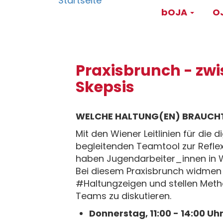
Main
Direkt
bOJA
OJ
zum
navigati
Inhalt
Praxisbrunch - zwi
Skepsis
WELCHE HALTUNG(EN) BRAUCHT 
Mit den Wiener Leitlinien für die
begleitenden Teamtool zur Reflex
haben Jugendarbeiter_innen in Wie
Bei diesem Praxisbrunch widmen
#Haltungzeigen und stellen Meth
Teams zu diskutieren.
Donnerstag, 11:00 - 14:00 Uh