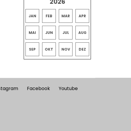
2026
JAN
FEB
MAR
APR
MAI
JUN
JUL
AUG
SEP
OKT
NOV
DEZ
stagram
Facebook
Youtube