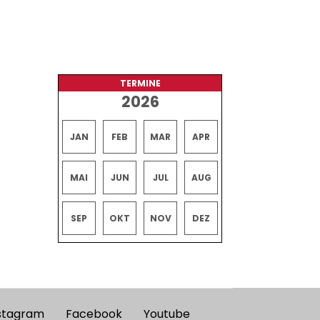
TERMINE
2026
JAN
FEB
MAR
APR
MAI
JUN
JUL
AUG
SEP
OKT
NOV
DEZ
stagram
Facebook
Youtube