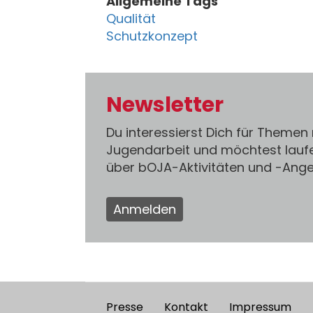
Allgemeine Tags
Qualität
Schutzkonzept
Newsletter
Du interessierst Dich für Themen
Jugendarbeit und möchtest lauf
über bOJA-Aktivitäten und -An
Anmelden
Presse
Kontakt
Impressum