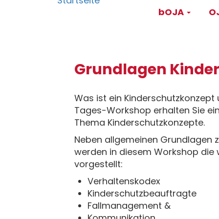
Main
Direkt
bOJA
OJ
zum
navigati
Inhalt
Grundlagen Kinde
Was ist ein Kinderschutzkonzept
Tages-Workshop erhalten Sie ein
Thema Kinderschutzkonzepte.
Neben allgemeinen Grundlagen z
werden in diesem Workshop die w
vorgestellt:
Verhaltenskodex
Kinderschutzbeauftragte
Fallmanagement &
Kommunikation