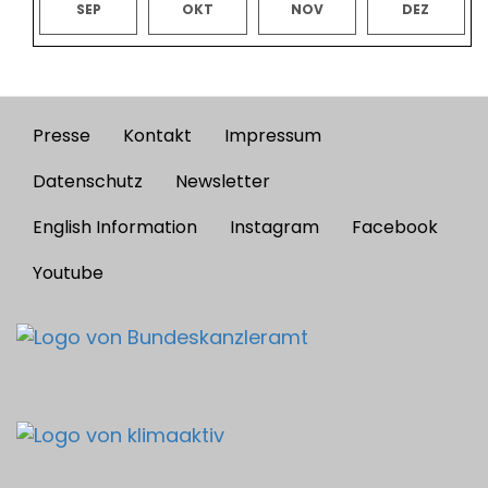
SEP
OKT
NOV
DEZ
Presse
Kontakt
Impressum
Footer
menu
Datenschutz
Newsletter
English Information
Instagram
Facebook
Youtube