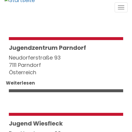
Direkt
Tog
zum
navi
Inhalt
Jugendzentrum Parndorf
Neudorferstraße 93
7111 Parndorf
Österreich
Weiterlesen
Jugend Wiesfleck