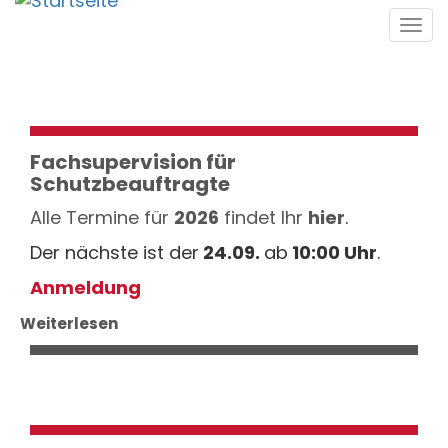
Direkt
Tog
zum
navi
Inhalt
Fachsupervision für
Schutzbeauftragte
Alle Termine für
2026
findet Ihr
hier
.
Der nächste ist der
24.09.
ab
10:00 Uhr
.
Anmeldung
Weiterlesen