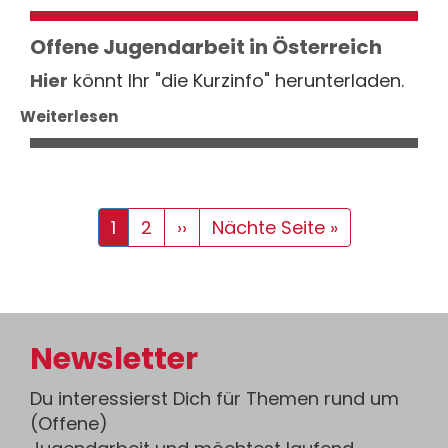
Offene Jugendarbeit in Österreich
Hier
könnt Ihr "die Kurzinfo" herunterladen.
Weiterlesen
Seitennummerierung
Aktuelle
1
Seite
2
Nächste
››
Letzte
Nächte Seite »
Seite
Seite
Seite
Newsletter
Du interessierst Dich für Themen rund um
(Offene)