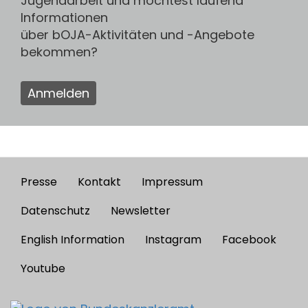
Jugendarbeit und möchtest laufend
Informationen
über bOJA-Aktivitäten und -Angebote
bekommen?
Anmelden
Presse
Kontakt
Impressum
Footer
menu
Datenschutz
Newsletter
English Information
Instagram
Facebook
Youtube