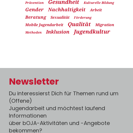
Gesundheit
Prävention
Kulturelle Bildung
Gender
Nachhaltigkeit
Arbeit
Beratung
Sexualität
Förderung
Qualität
Mobile Jugendarbeit
Migration
Jugendkultur
Inklusion
Methoden
Newsletter
Du interessierst Dich für Themen rund um
(Offene)
Jugendarbeit und möchtest laufend
Informationen
über bOJA-Aktivitäten und -Angebote
bekommen?