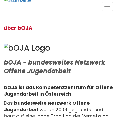
Direkt
Tog
zum
navi
Inhalt
über bOJA
bOJA - bundesweites Netzwerk
Offene Jugendarbeit
bOJA ist das Kompetenzzentrum für Offene
Jugendarbeit in Österreich
Das
bundesweite Netzwerk Offene
Jugendarbeit
wurde 2009 gegründet und
baut auf eine lange Tradition der Vernetzung