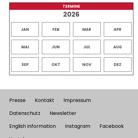
TERMINE
2026
JAN
FEB
MAR
APR
MAI
JUN
JUL
AUG
SEP
OKT
NOV
DEZ
Presse
Kontakt
Impressum
Footer
menu
Datenschutz
Newsletter
English Information
Instagram
Facebook