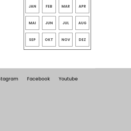
JAN
FEB
MAR
APR
MAI
JUN
JUL
AUG
SEP
OKT
NOV
DEZ
stagram
Facebook
Youtube