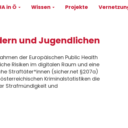
A in Ö
Wissen
Projekte
Vernetzu
on
ndern und Jugendlichen
ahmen der Europäischen Public Health
iche Risiken im digitalen Raum und eine
he Straftäter*innen (sicher.net §207a)
österreichischen Kriminalstatistiken die
er Strafmündigkeit und