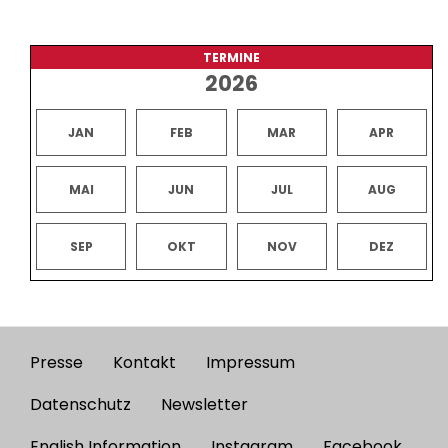
TERMINE
2026
JAN
FEB
MAR
APR
MAI
JUN
JUL
AUG
SEP
OKT
NOV
DEZ
Presse
Kontakt
Impressum
Footer
menu
Datenschutz
Newsletter
English Information
Instagram
Facebook