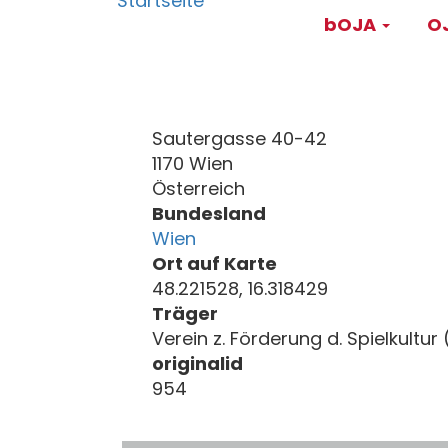
Main
Direkt
bOJA
OJ
zum
navigati
Inhalt
Sautergasse 40-42
1170 Wien
Österreich
Bundesland
Wien
Ort auf Karte
48.221528, 16.318429
Träger
Verein z. Förderung d. Spielkultur
originalid
954