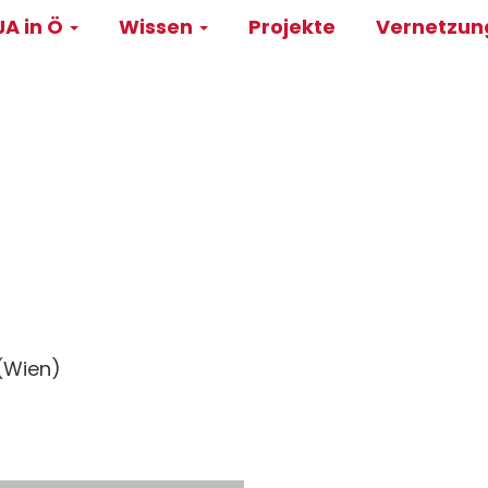
A in Ö
Wissen
Projekte
Vernetzu
on
 (Wien)