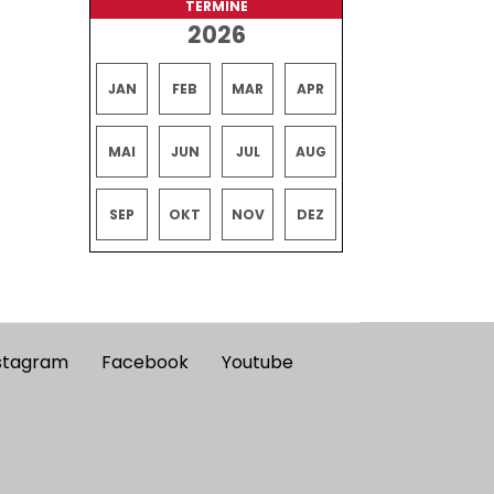
TERMINE
2026
JAN
FEB
MAR
APR
MAI
JUN
JUL
AUG
SEP
OKT
NOV
DEZ
stagram
Facebook
Youtube