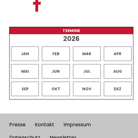
TERMINE
2026
JAN
FEB
MAR
APR
MAI
JUN
JUL
AUG
SEP
OKT
NOV
DEZ
Presse
Kontakt
Impressum
Footer
Datenschutz
Newsletter