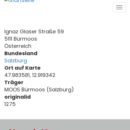
Direkt
Tog
zum
navi
Inhalt
Ignaz Glaser Straße 59
5111 Bürmoos
Österreich
Bundesland
Salzburg
Ort auf Karte
47.983581, 12.919342
Träger
MOOS Bürmoos (Salzburg)
originalid
1275