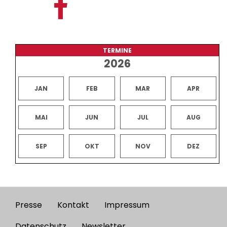
TERMINE
2026
JAN
FEB
MAR
APR
MAI
JUN
JUL
AUG
SEP
OKT
NOV
DEZ
Presse
Kontakt
Impressum
Footer
Datenschutz
Newsletter