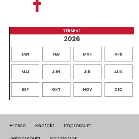
TERMINE
2026
JAN
FEB
MAR
APR
MAI
JUN
JUL
AUG
SEP
OKT
NOV
DEZ
Presse
Kontakt
Impressum
Footer
Datenschutz
Newsletter