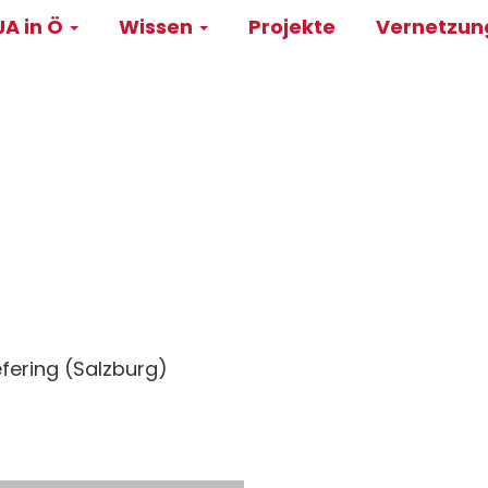
A in Ö
Wissen
Projekte
Vernetzu
on
fering (Salzburg)