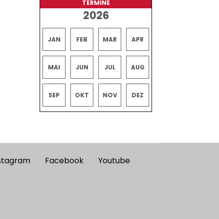
TERMINE
2026
JAN
FEB
MAR
APR
MAI
JUN
JUL
AUG
SEP
OKT
NOV
DEZ
stagram
Facebook
Youtube