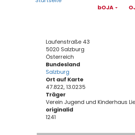
Main
Direkt
bOJA
OJ
zum
navigati
Inhalt
Laufenstraße 43
5020 Salzburg
Österreich
Bundesland
Salzburg
Ort auf Karte
47.822, 13.0235
Träger
Verein Jugend und Kinderhaus Lie
originalid
1241