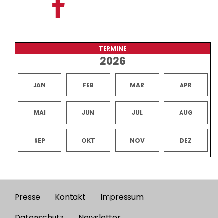
TERMINE
2026
JAN
FEB
MAR
APR
MAI
JUN
JUL
AUG
SEP
OKT
NOV
DEZ
Presse
Kontakt
Impressum
Footer
Datenschutz
Newsletter