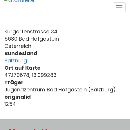
Direkt
Tog
zum
navi
Inhalt
Kurgartenstrasse 34
5630 Bad Hofgastein
Österreich
Bundesland
Salzburg
Ort auf Karte
47.170678, 13.099283
Träger
Jugendzentrum Bad Hofgastein (Salzburg)
originalid
1254