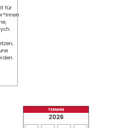
t für
r*innen
he,
sych.
tzen,
une
rden.
TERMINE
2026