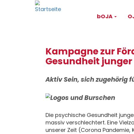
Direkt
Main
zum
bOJA
OJ
Inhalt
navigati
Kampagne zur Förd
Gesundheit junge
Aktiv Sein, sich zugehörig f
Die psychische Gesundheit junger
massiv verschlechtert. Eine Vielza
unserer Zeit (Corona Pandemie, K