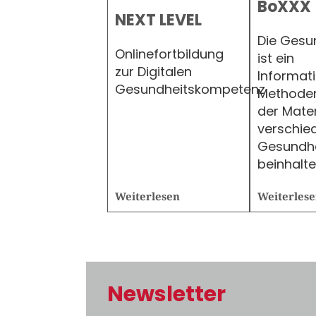
BoXXX
NEXT LEVEL
Die Gesu
Onlinefortbildung
ist ein
zur Digitalen
Informat
Gesundheitskompetenz
Methoden
der Mater
verschie
Gesundh
beinhalte
Weiterlesen
Weiterles
Newsletter