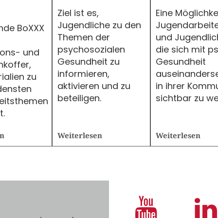
Ziel ist es,
Eine Möglichkei
Jugendliche zu den
Jugendarbeite
nde BoXXX
Themen der
und Jugendlic
psychosozialen
die sich mit p
ions- und
Gesundheit zu
Gesundheit
koffer,
informieren,
auseinanderse
ialien zu
aktivieren und zu
in ihrer Komm
densten
beteiligen.
sichtbar zu we
eitsthemen
t.
en
Weiterlesen
Weiterlesen