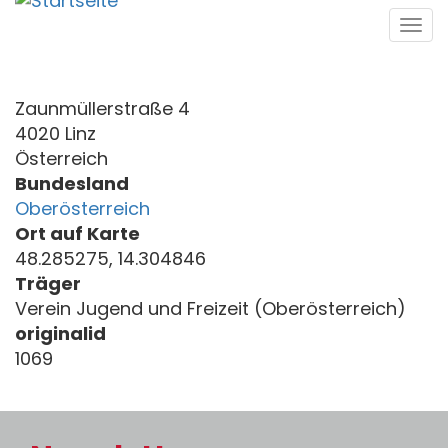
Direkt
Tog
zum
navi
Inhalt
Zaunmüllerstraße 4
4020 Linz
Österreich
Bundesland
Oberösterreich
Ort auf Karte
48.285275, 14.304846
Träger
Verein Jugend und Freizeit (Oberösterreich)
originalid
1069