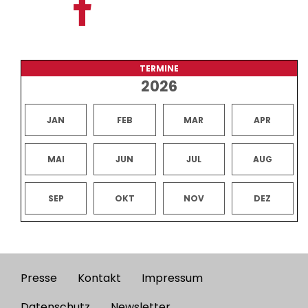
TERMINE
2026
JAN
FEB
MAR
APR
MAI
JUN
JUL
AUG
SEP
OKT
NOV
DEZ
Presse
Kontakt
Impressum
Footer
Datenschutz
Newsletter