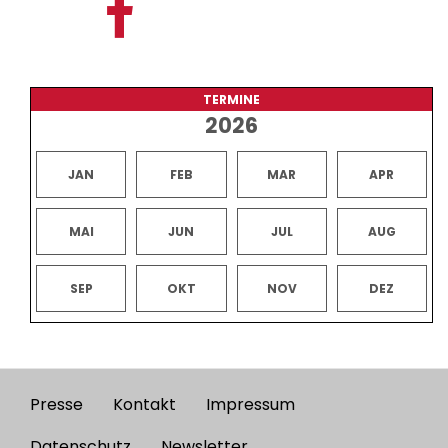
TERMINE
2026
JAN
FEB
MAR
APR
MAI
JUN
JUL
AUG
SEP
OKT
NOV
DEZ
Presse
Kontakt
Impressum
Footer
Datenschutz
Newsletter